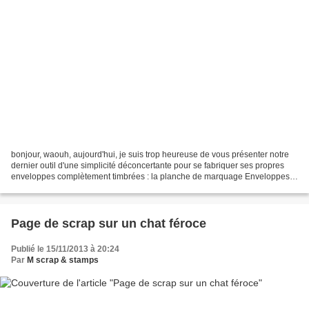
bonjour, waouh, aujourd'hui, je suis trop heureuse de vous présenter notre
dernier outil d'une simplicité déconcertante pour se fabriquer ses propres
enveloppes complètement timbrées : la planche de marquage Enveloppes /
Envelop Punch Board !!! Il n'y...
Page de scrap sur un chat féroce
Publié le 15/11/2013 à 20:24
Par
M scrap & stamps