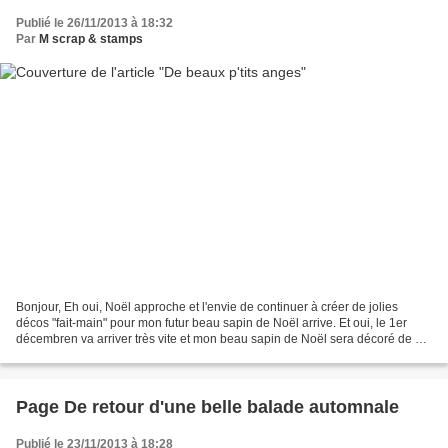
Publié le 26/11/2013 à 18:32
Par
M scrap & stamps
Bonjour, Eh oui, Noël approche et l'envie de continuer à créer de jolies
décos "fait-main" pour mon futur beau sapin de Noël arrive. Et oui, le 1er
décembren va arriver très vite et mon beau sapin de Noël sera décoré de ce
premier p'tit ange : J'ai déjà...
Page De retour d'une belle balade automnale
Publié le 23/11/2013 à 18:28