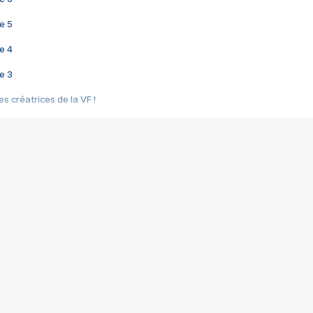
e 5
e 4
e 3
s créatrices de la VF !
e 2
e 1
e Mektoub My Love arrive enfin ! Rencontre avec Shaïn Boumedine et Sal
i : après Toni en famille
elle réalise le bouleversant Dites lui que je l'aime
ais ! Rencontre autour de Vie privée de Rebecca Zlotowski
 de Marguerite, Grave... Rencontre avec Ella Rumpf
 Les Rêveurs, un film intime sur la santé mentale