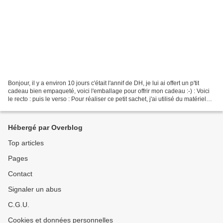
Bonjour, il y a environ 10 jours c'était l'annif de DH, je lui ai offert un p'tit
cadeau bien empaqueté, voici l'emballage pour offrir mon cadeau :-) : Voici
le recto : puis le verso : Pour réaliser ce petit sachet, j'ai utilisé du matériel
Stampin'Up...
Hébergé par Overblog
Top articles
Pages
Contact
Signaler un abus
C.G.U.
Cookies et données personnelles