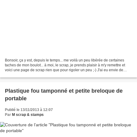
Bonsoir, ça y est, depuis le temps... me voilà un peu libérée de certaines
taches de mon boulot... à moi, le scrap, je prends plaisir à m'y remettre et
voici une page de scrap rien que pour rigoler un peu ;-) J'ai eu envie de
scrapper ma p'tite boule...
Plastique fou tamponné et petite breloque de
portable
Publié le 13/11/2013 à 12:07
Par
M scrap & stamps