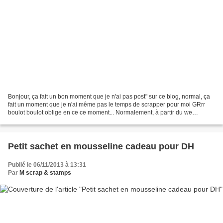
Bonjour, ça fait un bon moment que je n'ai pas post" sur ce blog, normal, ça
fait un moment que je n'ai même pas le temps de scrapper pour moi GRrr
boulot boulot oblige en ce ce moment... Normalement, à partir du we
prochain, je devrais retrouver un peu...
Petit sachet en mousseline cadeau pour DH
Publié le 06/11/2013 à 13:31
Par
M scrap & stamps