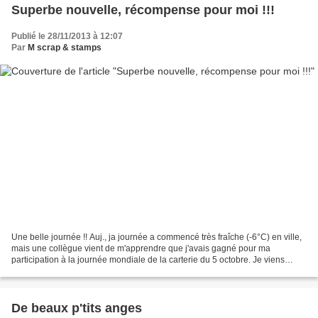
Superbe nouvelle, récompense pour moi !!!
Publié le 28/11/2013 à 12:07
Par
M scrap & stamps
Une belle journée !! Auj., ja journée a commencé très fraîche (-6°C) en ville,
mais une collègue vient de m'apprendre que j'avais gagné pour ma
participation à la journée mondiale de la carterie du 5 octobre. Je viens
d'aller sur le site internet de Stampin'Up...
De beaux p'tits anges