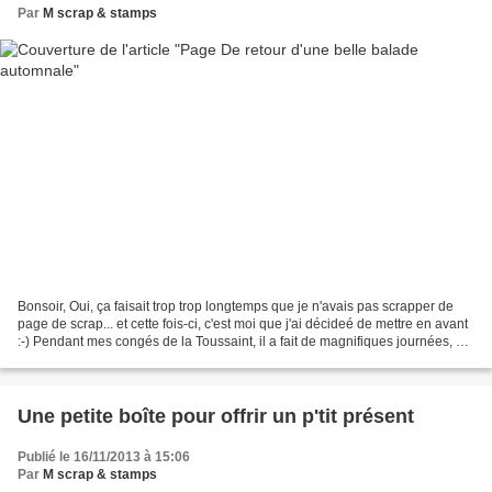
Par
M scrap & stamps
Bonsoir, Oui, ça faisait trop trop longtemps que je n'avais pas scrapper de
page de scrap... et cette fois-ci, c'est moi que j'ai décideé de mettre en avant
:-) Pendant mes congés de la Toussaint, il a fait de magnifiques journées, et
à ce moment-là,...
Une petite boîte pour offrir un p'tit présent
Publié le 16/11/2013 à 15:06
Par
M scrap & stamps