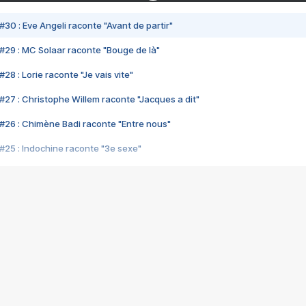
#30 : Eve Angeli raconte "Avant de partir"
#29 : MC Solaar raconte "Bouge de là"
28 : Lorie raconte "Je vais vite"
#27 : Christophe Willem raconte "Jacques a dit"
#26 : Chimène Badi raconte "Entre nous"
#25 : Indochine raconte "3e sexe"
#24 : Zaho raconte "C'est chelou"
#23 : Patrick Bruel raconte "Au café des délices"
#22 : Kyo raconte "Le chemin"
#21 : Nolwenn Leroy raconte "Cassé"
#20 : Patrick Hernandez raconte "Born to be alive"
#19 : Lorie raconte "Près de moi"