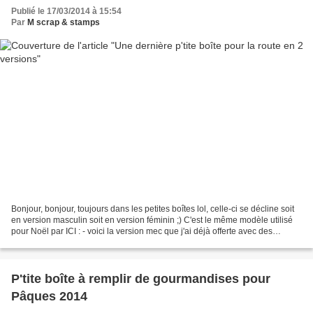
Publié le 17/03/2014 à 15:54
Par
M scrap & stamps
Bonjour, bonjour, toujours dans les petites boîtes lol, celle-ci se décline soit
en version masculin soit en version féminin ;) C'est le même modèle utilisé
pour Noël par ICI : - voici la version mec que j'ai déjà offerte avec des
smarties et des chewing...
P'tite boîte à remplir de gourmandises pour
Pâques 2014