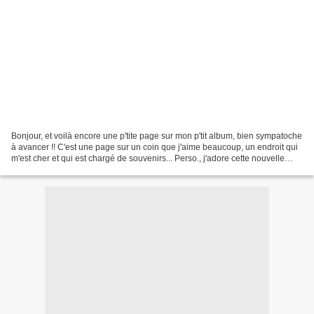
Bonjour, et voilà encore une p'tite page sur mon p'tit album, bien sympatoche
à avancer !! C'est une page sur un coin que j'aime beaucoup, un endroit qui
m'est cher et qui est chargé de souvenirs... Perso., j'adore cette nouvelle
couleur Baie des Bermudes...