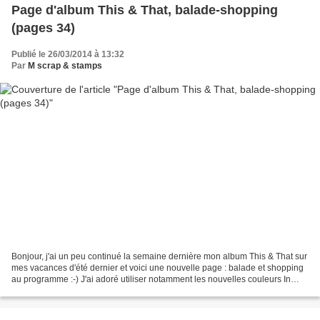
Page d'album This & That, balade-shopping
(pages 34)
Publié le 26/03/2014 à 13:32
Par
M scrap & stamps
Bonjour, j'ai un peu continué la semaine dernière mon album This & That sur
mes vacances d'été dernier et voici une nouvelle page : balade et shopping
au programme :-) J'ai adoré utiliser notamment les nouvelles couleurs In
Color 2013-2015 pour coloriser,...