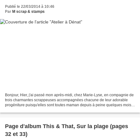
Publié le 22/03/2014 à 10:46
Par
M scrap & stamps
Bonjour, Hier, j'ai passé mon après-midi, chez Marie-Lyse, en compagnie de
trois charmantes scrappeuses accompagnées chacune de leur adorable
progéniture puisqu'elles sont toutes maman depuis à peine quelques mois.
Elles ont eu envie d'un atelier page...
Page d'album This & That, Sur la plage (pages
32 et 33)