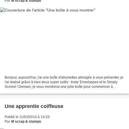
Par
M scrap & stamps
Bonjour, aujourd'hui, j'ai une boîte d'allumettes allongée à vous présenter, je
l'ai réalisé grâce à mes deux super outils : Insta' Enveloppes et le Simply
Scored ! Demain, je vous montrerai une jolie boîte pour commencer à
préparer Pâques ;-) Pour la...
Une apprentie coiffeuse
Publié le 11/03/2014 à 14:25
Par
M scrap & stamps