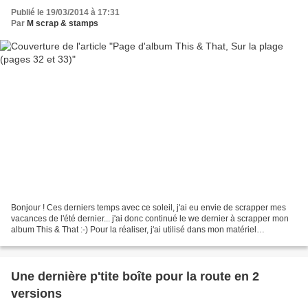
Publié le 19/03/2014 à 17:31
Par
M scrap & stamps
Bonjour ! Ces derniers temps avec ce soleil, j'ai eu envie de scrapper mes
vacances de l'été dernier... j'ai donc continué le we dernier à scrapper mon
album This & That :-) Pour la réaliser, j'ai utilisé dans mon matériel
Stampin'Up ! (matériel que je...
Une dernière p'tite boîte pour la route en 2
versions