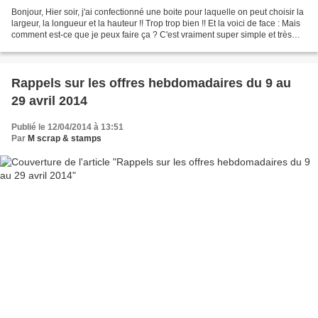
Bonjour, Hier soir, j'ai confectionné une boite pour laquelle on peut choisir la
largeur, la longueur et la hauteur !! Trop trop bien !! Et la voici de face : Mais
comment est-ce que je peux faire ça ? C'est vraiment super simple et très
facile : en moins...
Rappels sur les offres hebdomadaires du 9 au
29 avril 2014
Publié le 12/04/2014 à 13:51
Par
M scrap & stamps