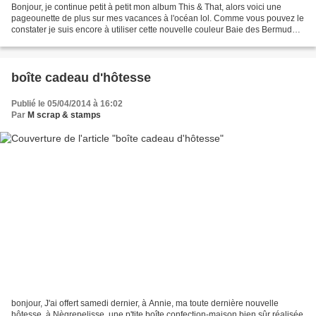
Bonjour, je continue petit à petit mon album This & That, alors voici une
pageounette de plus sur mes vacances à l'océan lol. Comme vous pouvez le
constater je suis encore à utiliser cette nouvelle couleur Baie des Bermudes
que j'adore et qui colle bien...
boîte cadeau d'hôtesse
Publié le 05/04/2014 à 16:02
Par
M scrap & stamps
bonjour, J'ai offert samedi dernier, à Annie, ma toute dernière nouvelle
hôtesse, à Nègrepelisse, une p'tite boîte confection-maison bien sûr réalisée