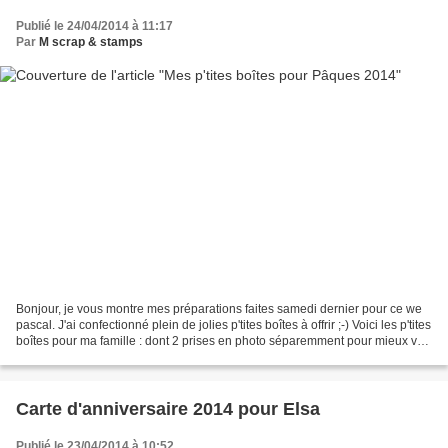
Publié le 24/04/2014 à 11:17
Par
M scrap & stamps
Bonjour, je vous montre mes préparations faites samedi dernier pour ce we
pascal. J'ai confectionné plein de jolies p'tites boîtes à offrir ;-) Voici les p'tites
boîtes pour ma famille : dont 2 prises en photo séparemment pour mieux voir
de près quelques...
Carte d'anniversaire 2014 pour Elsa
Publié le 23/04/2014 à 10:52