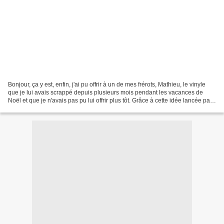
Bonjour, ça y est, enfin, j'ai pu offrir à un de mes frérots, Mathieu, le vinyle
que je lui avais scrappé depuis plusieurs mois pendant les vacances de
Noël et que je n'avais pas pu lui offrir plus tôt. Grâce à cette idée lancée par
Marie-Noëlle, à l'association...