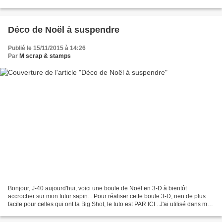
/ die du lot...
Déco de Noël à suspendre
Publié le 15/11/2015 à 14:26
Par
M scrap & stamps
Bonjour, J-40 aujourd'hui, voici une boule de Noël en 3-D à bientôt
accrocher sur mon futur sapin... Pour réaliser cette boule 3-D, rien de plus
facile pour celles qui ont la Big Shot, le tuto est PAR ICI . J'ai utilisé dans mon
matériel Stampin'Up !...