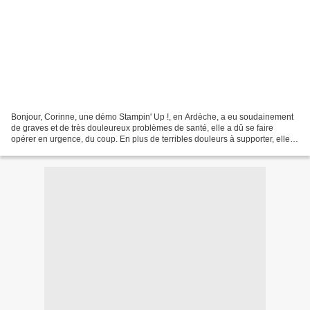
Bonjour, Corinne, une démo Stampin' Up !, en Ardèche, a eu soudainement
de graves et de très douleureux problèmes de santé, elle a dû se faire
opérer en urgence, du coup. En plus de terribles douleurs à supporter, elle
n'a pas pu se rendre comme prévu...