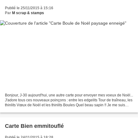
Publié le 25/11/2015 à 15:16
Par
M scrap & stamps
Bonjour, J-30 aujourd'hui, une autre carte pour envoyer mes voeux de Noël...
J'adore tous ces nouveaux poinçons : entre les edgelits Tour de traîneau, les
thinlits Vœux de Noël et les thinlits Boules Quel beau sapin !! Je me suis
complètement éclatée...
Carte Bien emmitouflé
Publié le 24/11/2015 à 18:28