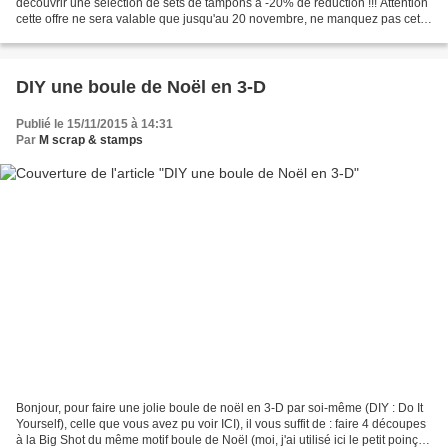
découvrir une sélection de sets de tampons à -20% de réduction !!! Attention
cette offre ne sera valable que jusqu'au 20 novembre, ne manquez pas cette
occasion en or !! Commencez...
DIY une boule de Noël en 3-D
Publié le 15/11/2015 à 14:31
Par
M scrap & stamps
Bonjour, pour faire une jolie boule de noël en 3-D par soi-même (DIY : Do It
Yourself), celle que vous avez pu voir ICI), il vous suffit de : faire 4 découpes
à la Big Shot du même motif boule de Noël (moi, j'ai utilisé ici le petit poinçon