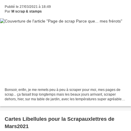
Publié le 27/03/2021 à 18:49
Par
M scrap & stamps
Bonsoir, enfin, je me remets peu à peu à scraper pour moi, mes pages de
scrap... ça faisait trop longtemps mais les beaux jours arrivant, scraper
dehors, hier, sur ma table de jardin, avec les températures super agréables
de ces jours-ci, ça fait trop...
Cartes Libellules pour la Scrapauxlettres de
Mars2021