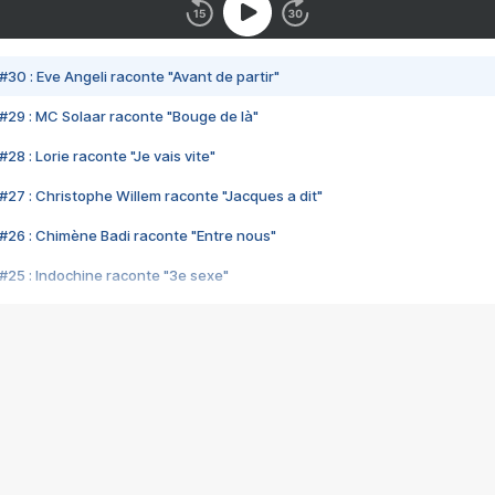
#30 : Eve Angeli raconte "Avant de partir"
#29 : MC Solaar raconte "Bouge de là"
28 : Lorie raconte "Je vais vite"
#27 : Christophe Willem raconte "Jacques a dit"
#26 : Chimène Badi raconte "Entre nous"
#25 : Indochine raconte "3e sexe"
#24 : Zaho raconte "C'est chelou"
#23 : Patrick Bruel raconte "Au café des délices"
#22 : Kyo raconte "Le chemin"
#21 : Nolwenn Leroy raconte "Cassé"
#20 : Patrick Hernandez raconte "Born to be alive"