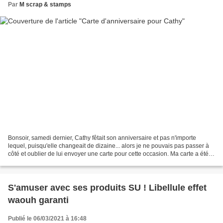
Par
M scrap & stamps
Bonsoir, samedi dernier, Cathy fêtait son anniversaire et pas n'importe
lequel, puisqu'elle changeait de dizaine... alors je ne pouvais pas passer à
côté et oublier de lui envoyer une carte pour cette occasion. Ma carte a été
envoyée in extremis vendredi,...
S'amuser avec ses produits SU ! Libellule effet
waouh garanti
Publié le 06/03/2021 à 16:48