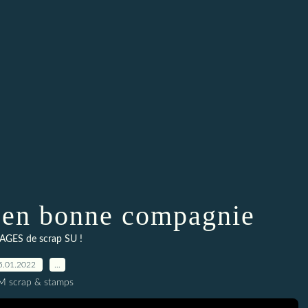
 en bonne compagnie
AGES de scrap SU !
5.01.2022
…
M scrap & stamps