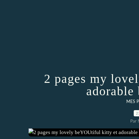
2 pages my lovel
adorable 
MES P
2
Par 