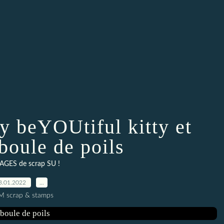
y beYOUtiful kitty et
boule de poils
AGES de scrap SU !
3.01.2022
…
M scrap & stamps