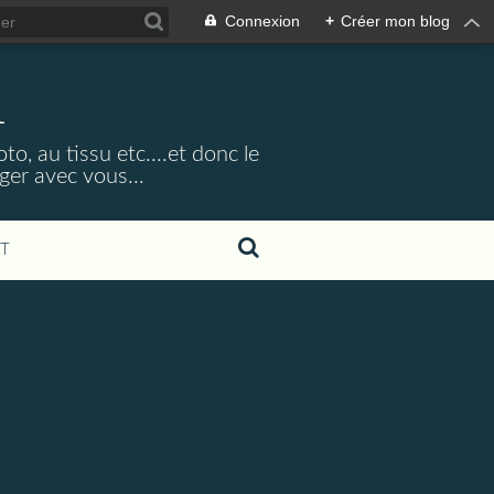
Connexion
+
Créer mon blog
1
o, au tissu etc....et donc le
ager avec vous...
T