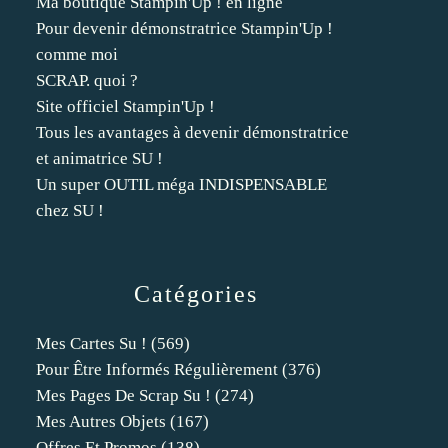
Ma boutique Stampin'Up ! en ligne
Pour devenir démonstratrice Stampin'Up !
comme moi
SCRAP. quoi ?
Site officiel Stampin'Up !
Tous les avantages à devenir démonstratrice
et animatrice SU !
Un super OUTIL méga INDISPENSABLE
chez SU !
Catégories
Mes Cartes Su !
(569)
Pour Être Informés Régulièrement
(376)
Mes Pages De Scrap Su !
(274)
Mes Autres Objets
(167)
Offres Et Promos
(138)