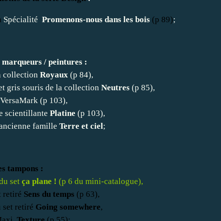
n
Spécialité
Promenons-nous dans les bois
(p 89)
;
 marqueurs / peintures
:
a collection
Royaux
(p 84),
t gris souris de la collection
Neutres
(p 85),
 VersaMark (p 103),
e scientillante
Platine
(p 103),
'ancienne famille
Terre et ciel
;
es tampons :
 du set
ça plane !
(p 6 du mini-catalogue),
 retiré
Sens du temps
(p 63),
set retiré
Going somewhere
,
 Maxi
Texture
(p 55);