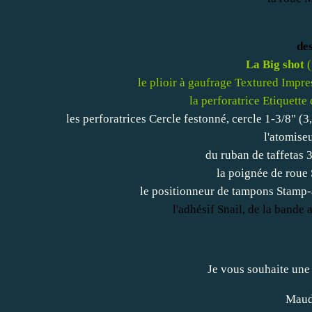
des
La Big shot
(
le plioir à gaufrage Textured Impr
la perforatrice Etiquette
les perforatrices Cercle festonné, cercle 1-3/8" (
l'atomise
du ruban de taffetas 
la poignée de roue
le positionneur de tampons Stamp-a
l'adhésif Snail, de la bande 
Je vous souhaite une 
Maud