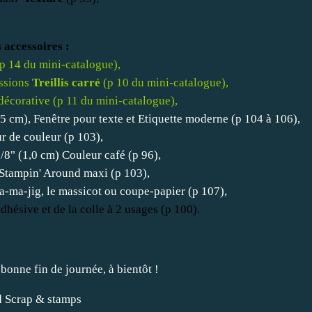
 accessoires :
p 14 du mini-catalogue),
essions
Treillis carré
(p 10 du mini-catalogue),
 décorative (p 11 du mini-catalogue),
3,5 cm), Fenêtre pour texte et Etiquette moderne (p 104 à 106),
ur de couleur (p 103),
3/8" (1,0 cm) Couleur café (p 96),
 Stampin' Around maxi (p 103),
-ma-jig, le massicot ou coupe-papier (p 107),
adhésive et de la colle à 2 usages
(p 100).
bonne fin de journée, à bientôt !
 Scrap & stamps