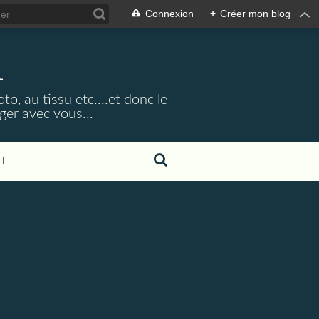
Connexion
+
Créer mon blog
1
o, au tissu etc....et donc le
ager avec vous...
T