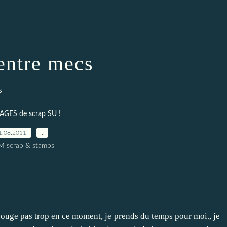
entre mecs
s
AGES de scrap SU !
1.08.2011
…
M scrap & stamps
bouge pas trop en ce moment, je prends du temps pour moi., je