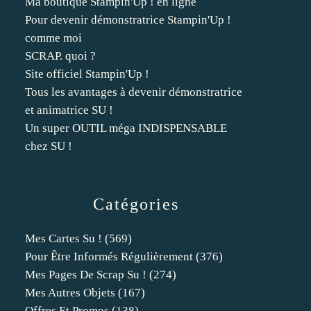
Ma boutique Stampin'Up ! en ligne
Pour devenir démonstratrice Stampin'Up !
comme moi
SCRAP. quoi ?
Site officiel Stampin'Up !
Tous les avantages à devenir démonstratrice
et animatrice SU !
Un super OUTIL méga INDISPENSABLE
chez SU !
Catégories
Mes Cartes Su !
(569)
Pour Être Informés Régulièrement
(376)
Mes Pages De Scrap Su !
(274)
Mes Autres Objets
(167)
Offres Et Promos
(138)