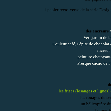
1 papier recto-verso
de la série Desig
des encreurs
/
Vert jardin de l
Couleur café, Pépite de chocolat e
encreur
peinture chatoyant
Presque cacao de l
d
les frises (losanges et lignes)
les rouages du set
un hélicoptère du 
la roue