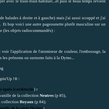
er avec le train-train habituel...et puis le beau temps revient
e balades à droite et à gauche) mais j'ai aussi scrappé et j'ai
. Et hop voici une autre pageounette plutôt masculine sur un
ne (les objets radiocommandés) :
voir l'application de l'atomiseur de couleur, l'embossage, la
s les prénoms ou surnoms faits à la Dymo...
mpin'Up !® :
s épais (cardstocks
)
:
vanille de la collection
Neutres
(p 85),
a collection
Royaux
(p 84);
motifs de la série Design
: