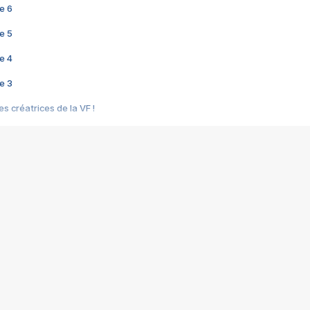
e 6
e 5
e 4
e 3
s créatrices de la VF !
e 2
e 1
e Mektoub My Love arrive enfin ! Rencontre avec Shaïn Boumedine et Sal
i : après Toni en famille
elle réalise le bouleversant Dites lui que je l'aime
ais ! Rencontre autour de Vie privée de Rebecca Zlotowski
 de Marguerite, Grave... Rencontre avec Ella Rumpf
 Les Rêveurs, un film intime sur la santé mentale