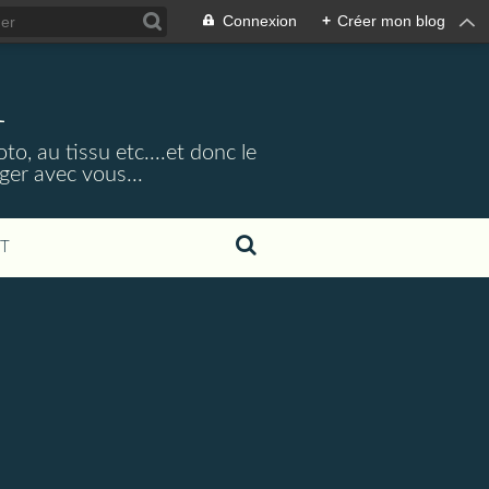
Connexion
+
Créer mon blog
1
o, au tissu etc....et donc le
ager avec vous...
T