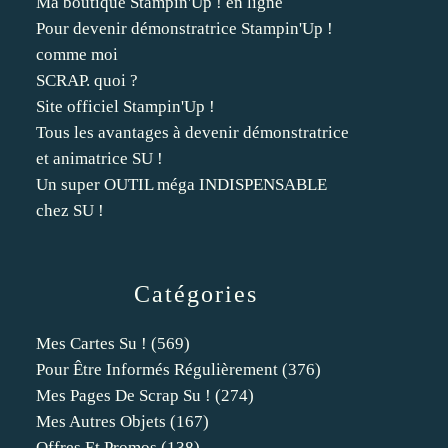
Ma boutique Stampin'Up ! en ligne
Pour devenir démonstratrice Stampin'Up !
comme moi
SCRAP. quoi ?
Site officiel Stampin'Up !
Tous les avantages à devenir démonstratrice
et animatrice SU !
Un super OUTIL méga INDISPENSABLE
chez SU !
Catégories
Mes Cartes Su !
(569)
Pour Être Informés Régulièrement
(376)
Mes Pages De Scrap Su !
(274)
Mes Autres Objets
(167)
Offres Et Promos
(138)