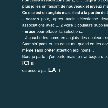
de 2, 3... jusqu'à 5 cou
nouvelles associations
en faisant
plus jolies
d
e nouveaux et joyeux m
Ce site est en anglais mais il est à la portée de t
-
search
pour, après avoir sélectionné deu
associations avec 1, 2 voire 3 couleurs supplé
-
erase
pour effacer la sélection...
- à gauche les noms en anglais des couleurs s
Stampin' pads et les couleurs, quand on les conn
même sans prêter attention aux noms...
Bon, je parle , j'en parle mais je n'ai toujours pas
ICI
!!!
LA
ou encore par
!