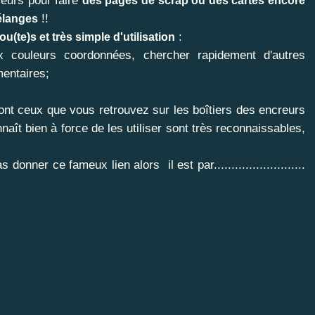
leurs pour faire
des pages de scrap ou des cartes encore
!!
élanges
:
ou(te)s et très simple d'utilisation
x couleurs coordonnées, chercher rapidement d'autres
mentaires;
ont ceux que vous retrouvez sur les boîtiers des encreurs
aît bien à force de les utiliser sont très reconnaissables,
 donner ce fameux lien alors il est par..........................