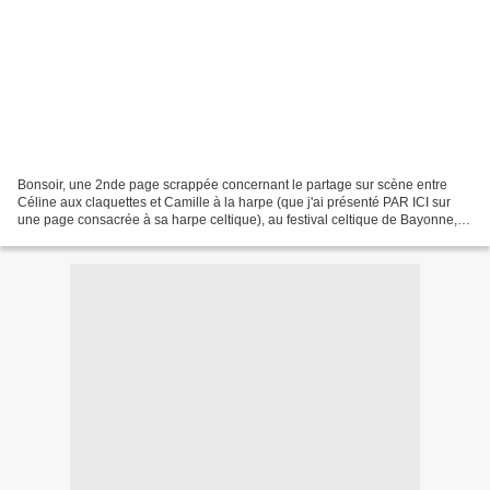
Bonsoir, une 2nde page scrappée concernant le partage sur scène entre
Céline aux claquettes et Camille à la harpe (que j'ai présenté PAR ICI sur
une page consacrée à sa harpe celtique), au festival celtique de Bayonne, le
20 mai 2023. Un grand bravo à...