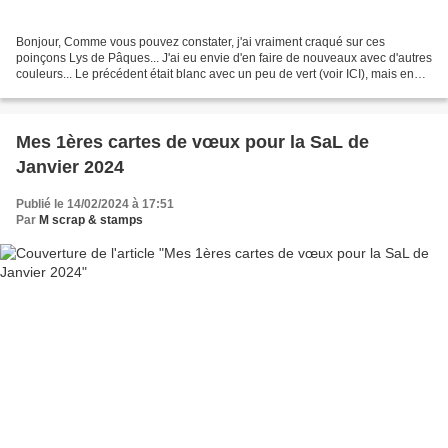
Bonjour, Comme vous pouvez constater, j'ai vraiment craqué sur ces
poinçons Lys de Pâques... J'ai eu envie d'en faire de nouveaux avec d'autres
couleurs... Le précédent était blanc avec un peu de vert (voir ICI), mais en
faire dans les teintes Pétale...
Mes 1ères cartes de vœux pour la SaL de
Janvier 2024
Publié le 14/02/2024 à 17:51
Par
M scrap & stamps