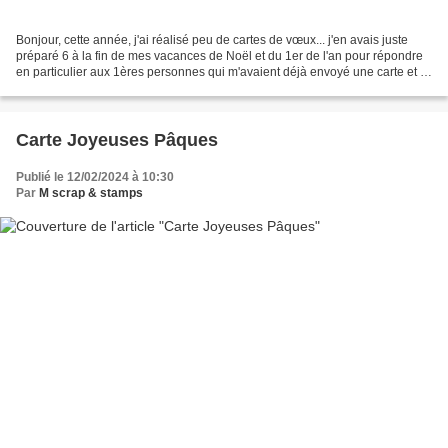
Bonjour, cette année, j'ai réalisé peu de cartes de vœux... j'en avais juste
préparé 6 à la fin de mes vacances de Noël et du 1er de l'an pour répondre
en particulier aux 1ères personnes qui m'avaient déjà envoyé une carte et je
m'y prends tard pour les...
Carte Joyeuses Pâques
Publié le 12/02/2024 à 10:30
Par
M scrap & stamps