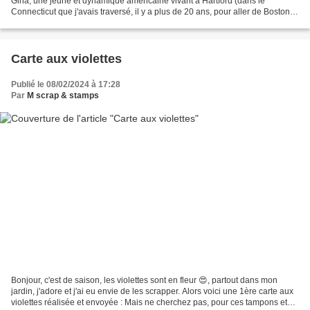
Gina, une jeune et dynamique américaine vivant à Hartford (dans le
Connecticut que j'avais traversé, il y a plus de 20 ans, pour aller de Boston à
New York, mais, c'était bien avant...
Carte aux violettes
Publié le 08/02/2024 à 17:28
Par
M scrap & stamps
Bonjour, c'est de saison, les violettes sont en fleur 😍, partout dans mon
jardin, j'adore et j'ai eu envie de les scrapper. Alors voici une 1ère carte aux
violettes réalisée et envoyée : Mais ne cherchez pas, pour ces tampons et