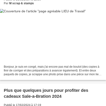
Par
M scrap & stamps
Bonjour, je suis en congé, mais j'ai encore pas mal de boulot (des copies à
finir de corriger et des préparations à avancer également). Et entre deux
paquets de copies, je scrappe une photo prise dans une pièce sur mon lieu
de travail lol. Bon, j'ai d'abord...
Plus que quelques jours pour profiter des
cadeaux Sale-a-Bration 2024
Publié le 17/02/2024 à 17:19