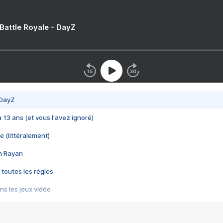
 Battle Royale - DayZ
 DayZ
 a 13 ans (et vous l'avez ignoré)
e (littéralement)
im Rayan
 toutes les règles
s les jeux vidéo
us choquant de Rockstar ? - Le scandale BULLY